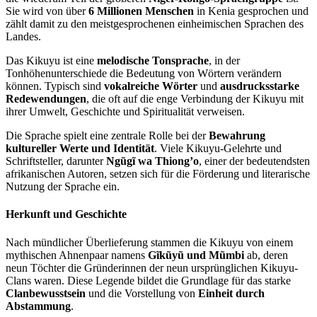
Sie wird von über
6 Millionen Menschen
in Kenia gesprochen und
zählt damit zu den meistgesprochenen einheimischen Sprachen des
Landes.
Das Kikuyu ist eine
melodische Tonsprache
, in der
Tonhöhenunterschiede die Bedeutung von Wörtern verändern
können. Typisch sind
vokalreiche Wörter
und
ausdrucksstarke
Redewendungen
, die oft auf die enge Verbindung der Kikuyu mit
ihrer Umwelt, Geschichte und Spiritualität verweisen.
Die Sprache spielt eine zentrale Rolle bei der
Bewahrung
kultureller Werte und Identität
. Viele Kikuyu-Gelehrte und
Schriftsteller, darunter
Ngũgĩ wa Thiong’o
, einer der bedeutendsten
afrikanischen Autoren, setzen sich für die Förderung und literarische
Nutzung der Sprache ein.
Herkunft und Geschichte
Nach mündlicher Überlieferung stammen die Kikuyu von einem
mythischen Ahnenpaar namens
Gĩkũyũ und Mũmbi
ab, deren
neun Töchter die Gründerinnen der neun ursprünglichen Kikuyu-
Clans waren. Diese Legende bildet die Grundlage für das starke
Clanbewusstsein
und die Vorstellung von
Einheit durch
Abstammung
.