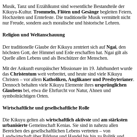
Musik, Tanz und Erzählkunst sind wesentliche Bestandteile der
Kikuyu-Kultur.
Trommeln, Flöten und Gesänge
begleiten Feiern,
Hochzeiten und Erntefeste. Die traditionelle Musik vermittelt nicht
nur Freude, sondern auch moralische und historische Lehren.
Religion und Weltanschauung
Der traditionelle Glaube der Kikuyu zentriert sich auf
Ngai
, den
höchsten Gott, der Himmel und Erde erschaffen hat. Ngai gilt als
Quelle allen Lebens und als Beschützer der Menschen.
Mit der Ankunft europäischer Missionare im 19. Jahrhundert wurde
das
Christentum
weit verbreitet, und heute sind viele Kikuyu
Christen – vor allem
Katholiken, Anglikaner und Presbyterianer
.
Dennoch behalten viele Kikuyu Elemente ihres
ursprünglichen
Glaubens
bei, etwa die Ehrfurcht vor Natur, Ahnen und
symbolträchtigen Orten.
Wirtschaftliche und gesellschaftliche Rolle
Die Kikuyu gelten als
wirtschaftlich aktivste
und
am stärksten
urbanisierte
Gemeinschaft Kenias. Sie sind in nahezu allen
Bereichen des gesellschaftlichen Lebens vertreten – von
Landwirtschaft über Bildung und Handel bis hin zu Politik und