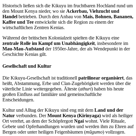
Historisch ließen sich die Kikuyu im fruchtbaren Hochland rund um
den Mount Kenya nieder, wo sie
Ackerbau, Viehzucht und
Handel
betrieben. Durch den Anbau von
Mais, Bohnen, Bananen,
Kaffee und Tee
entwickelte sich die Region zu einem der
wirtschaftlichen Zentren Kenias.
Während der britischen Kolonialzeit spielten die Kikuyu eine
zentrale Rolle im Kampf um Unabhängigkeit
, insbesondere im
Mau-Mau-Aufstand
der 1950er-Jahre, der als Wendepunkt in der
Geschichte Kenias gilt.
Gesellschaft und Kultur
Die Kikuyu-Gesellschaft ist traditionell
patrilinear organisiert
, das
heißt, Abstammung, Erbe und Clan-Zugehörigkeit werden über die
väterliche Linie weitergegeben. Älteste (
athuri
) haben bis heute
großen Einfluss auf familiäre und gemeinschaftliche
Entscheidungen.
Kultur und Alltag der Kikuyu sind eng mit dem
Land und der
Natur
verbunden. Der
Mount Kenya (Kirinyaga)
wird als heiliger
Ort verehrt, an dem der Schöpfergott
Ngai
wohnt. Viele Rituale,
Gebete und Opferhandlungen wurden und werden ihm zu Ehren auf
Bergen oder unter heiligen Feigenbäumen (
mũgumo
) vollzogen.