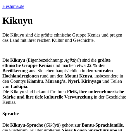
Heshima.de
Kikuyu
Die Kikuyu sind die größte ethnische Gruppe Kenias und prägen
das Land mit ihrer reichen Kultur und Geschichte.
Die
Kikuyu
(Eigenbezeichnung:
Agĩkũyũ
) sind die
größte
ethnische Gruppe Kenias
und machen etwa
22 % der
Bevölkerung
aus. Sie leben hauptsächlich in den
zentralen
Hochlandregionen
rund um den
Mount Kenya
, insbesondere in
den Countys
Kiambu, Murang’a, Nyeri, Kirinyaga
und Teilen
von
Laikipia
.
Die Kikuyu sind bekannt für ihren
Fleiß, ihre unternehmerische
Stärke und ihre tiefe kulturelle Verwurzelung
in der Geschichte
Kenias.
Sprache
Die
Kikuyu-Sprache
(
Gĩkũyũ
) gehört zur
Bantu-Sprachfamilie
,
die wiederum Teil der größeren
Niger-Kongo-Sprachgruppe
ist.